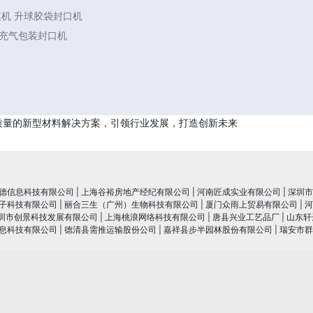
膜机 升球胶袋封口机
 充气包装封口机
质量的新型材料解决方案，引领行业发展，打造创新未来
德信息科技有限公司
|
上海谷裕房地产经纪有限公司
|
河南匠成实业有限公司
|
深圳市
子科技有限公司
|
丽合三生（广州）生物科技有限公司
|
厦门众雨上贸易有限公司
|
河
圳市创景科技发展有限公司
|
上海桃浪网络科技有限公司
|
唐县兴业工艺品厂
|
山东轩
息科技有限公司
|
德清县需推运输股份公司
|
嘉祥县步半园林股份有限公司
|
瑞安市群