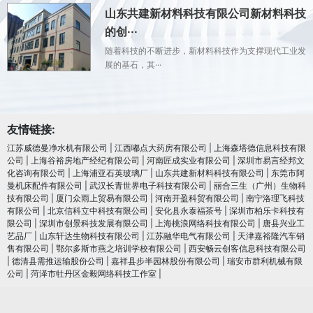
山东共建新材料科技有限公司新材料科技
的创···
随着科技的不断进步，新材料科技作为支撑现代工业发
展的基石，其···
友情链接:
江苏威德曼净水机有限公司
|
江西嘟点大药房有限公司
|
上海森塔德信息科技有限
公司
|
上海谷裕房地产经纪有限公司
|
河南匠成实业有限公司
|
深圳市易言经邦文
化咨询有限公司
|
上海浦亚石英玻璃厂
|
山东共建新材料科技有限公司
|
东莞市阿
曼机床配件有限公司
|
武汉长青世界电子科技有限公司
|
丽合三生（广州）生物科
技有限公司
|
厦门众雨上贸易有限公司
|
河南开盈科贸有限公司
|
南宁洛理飞科技
有限公司
|
北京信科立中科技有限公司
|
安化县永泰福茶号
|
深圳市柏乐卡科技有
限公司
|
深圳市创景科技发展有限公司
|
上海桃浪网络科技有限公司
|
唐县兴业工
艺品厂
|
山东轩达生物科技有限公司
|
江苏融华电气有限公司
|
天津嘉裕隆汽车销
售有限公司
|
鄂尔多斯市燕之培训学校有限公司
|
西安畅云创客信息科技有限公司
|
德清县需推运输股份公司
|
嘉祥县步半园林股份有限公司
|
瑞安市群利机械有限
公司
|
菏泽市牡丹区金毅网络科技工作室
|