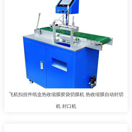
飞机扣挂件纸盒热收缩膜胶袋切膜机 热收缩膜自动封切
机 封口机